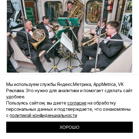
01.11.2016
МОРС
НОВОСТИ
Мы используем службы Яндекс.Метрика, AppMetrica, VK
Реклама. Это нужно для аналитики и помогает сделать сайт
РУССКИЙ КАМЕРНЫЙ ОРКЕСТР
удобнее.
СЫГРАЕТ НА ЖД ВОКЗАЛЕ
Пользуясь сайтом, вы даете
согласие
на обработку
персональных данных и подтверждаете, что ознакомлены
с
политикой конфиденциальности
ХОРОШО