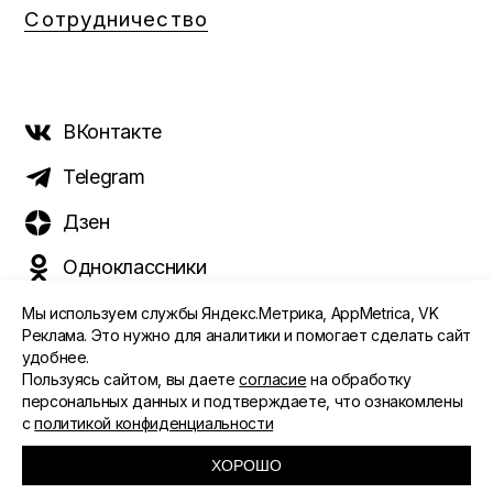
Сотрудничество
ВКонтакте
Telegram
Дзен
Одноклассники
Мы используем службы Яндекс.Метрика, AppMetrica, VK
Реклама. Это нужно для аналитики и помогает сделать сайт
удобнее.
©️ 2015 - 2026 Интернет-журнал «Морс». Все права
Пользуясь сайтом, вы даете
согласие
на обработку
защищены
персональных данных и подтверждаете, что ознакомлены
с
политикой конфиденциальности
ПОЛИТИКА ОБРАБОТКИ ПЕРСОНАЛЬНЫХ ДАННЫХ
СОГЛАСИЕ ПОЛЬЗОВАТЕЛЯ
ХОРОШО