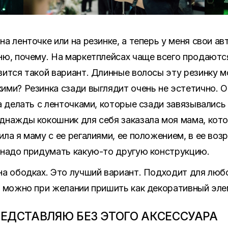
на ленточке или на резинке, а теперь у меня свои а
ню, почему. На маркетплейсах чаще всего продаются
вится такой вариант. Длинные волосы эту резинку мо
ими? Резинка сзади выглядит очень не эстетично. О
а делать с ленточками, которые сзади завязывались 
днажды кокошник для себя заказала моя мама, кот
ла я маму с ее регалиями, ее положением, в ее воз
 надо придумать какую-то другую конструкцию.
на ободках. Это лучший вариант. Подходит для любо
у можно при желании пришить как декоративный эле
ПРЕДСТАВЛЯЮ БЕЗ ЭТОГО АКСЕССУАРА