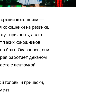
вторские кокошники —
 кокошники на резинке.
гут прикрыть, а что
т таких кокошников
на бант. Оказалось, они
орая работает деканом
расте с ленточкой
й головы и прически,
мент.