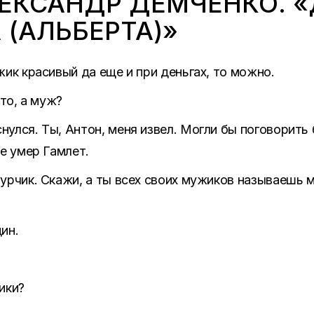
ЛЕКСАНДР ДЕМЧЕНКО. «
 (АЛЬБЕРТА)»
жик красивый да еще и при деньгах, то можно.
кто, а муж?
улся. Ты, Антон, меня извел. Могли бы поговорить 
бе умер Гамлет.
урчик. Скажи, а ты всех своих мужиков называешь 
ин.
ики?