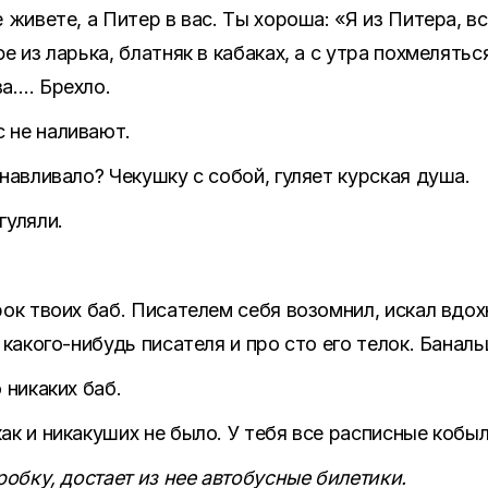
 живете, а Питер в вас. Ты хороша: «Я из Питера, 
е из ларька, блатняк в кабаках, а с утра похмелятьс
а…. Брехло.
 не наливают.
навливало? Чекушку с собой, гуляет курская душа.
гуляли.
рок твоих баб. Писателем себя возомнил, искал вдох
 какого-нибудь писателя и про сто его телок. Банал
 никаких баб.
ак и никакуших не было. У тебя все расписные кобы
робку, достает из нее автобусные билетики.