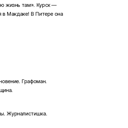
всю жизнь там». Курск —
я в Макдаке! В Питере она
новение. Графоман.
ьщина.
лы. Журналистишка.