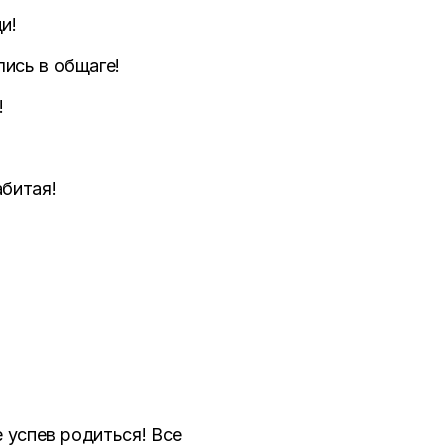
и!
лись в общаге!
!
абитая!
е успев родиться! Все