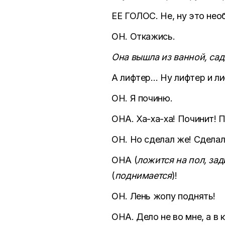
ЕЕ ГОЛОС. Не, ну это необ
ОН. Откажись.
Она вышла из ванной, сад
А лифтер… Ну лифтер и лиф
ОН. Я починю.
ОНА. Ха-ха-ха! Починит! 
ОН. Но сделал же! Сделал
ОНА (
ложится на пол, зад
(
поднимается
)!
ОН. Лень жопу поднять!
ОНА. Дело не во мне, а в 