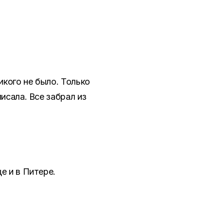
икого не было. Только
исала. Все забрал из
е и в Питере.