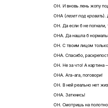
ОН. И вновь лень жопу по
ОНА (
лезет под кровать
).
ОН. Да если б не погнали,
ОНА. Да нашла б нормальн
ОН. С твоим лицом только
ОНА. Спасибо, раскрепост
ОН. Не за что! А картина 
ОНА. Ага-ага, поговори!
ОН. В ней реально нет жизн
ОНА. Заткнись!
ОН. Смотришь на полотно и