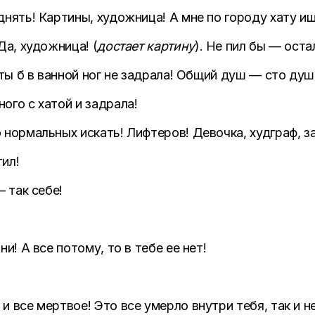
днять! Картины, художница! А мне по городу хату ищ
 Да, художница! (
достает картину
). Не пил бы — оста
 ты б в ванной ног не задрала! Общий душ — сто душ
ого с хатой и задрала!
 нормальных искать! Лифтеров! Девочка, худграф, з
ил!
— так себе!
и! А все потому, то в тебе ее нет!
 все мертвое! Это все умерло внутри тебя, так и н