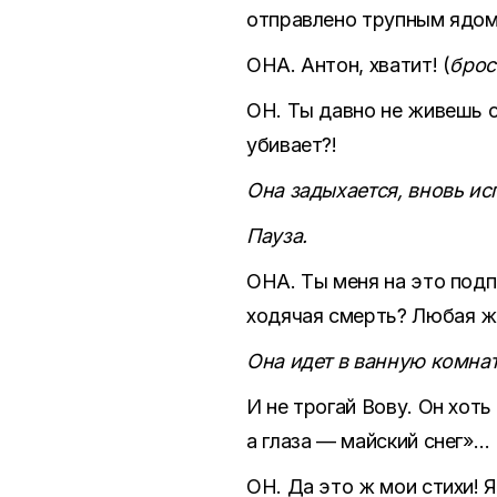
отправлено трупным ядом
ОНА. Антон, хватит! (
брос
ОН. Ты давно не живешь с
убивает?!
Она задыхается, вновь ис
Пауза.
ОНА. Ты меня на это подпи
ходячая смерть? Любая жи
Она идет в ванную комнат
И не трогай Вову. Он хот
а глаза — майский снег»…
ОН. Да это ж мои стихи! Я