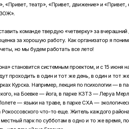
, «Привет, театр», «Привет, движение» и «Привет, 
 ЗОЖ».
ставить команде твердую «четверку» за вчерашний 
ценка за хорошую работу. Как организатор я поним
четы, но мы будем работать все лето!
она» становится системным проектом, и с 15 июня 
дут проходить в один и тот же день, в один и тот же
рках Курска. Например, лекция по психологии — в п
ого, на Боевке — йога, в парке КЗТЗ — Леруа Мерл
Полете — языки на траве, в парке СХА — экологичес
а Рокоссовского что-то еще. Житель каждого район
местный парк по субботам в одно и то же время, п