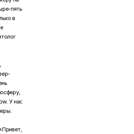
ыре-пять
лько в
ые
итолог
,
вер-
ень
мосферу,
ow. У нас
неры.
«Привет,