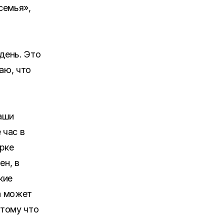
семья»,
день. Это
аю, что
наши
 час в
арке
ен, в
кие
а может
отому что