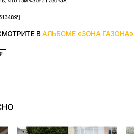
ть, что там «Зона Газона».
513489′]
СМОТРИТЕ В
АЛЬБОМЕ «ЗОНА ГАЗОНА»
СНО