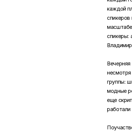
каждой пл
спикеров 
масштабе
спикеры: 
Владимир
Вечерняя
несмотря 
группы: 
модные ре
еще скрип
работали
Поучаство