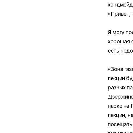
хэндмейд»
«Привет,
Я могу по
хорошая о
есть недо
«Зона газ
лекции бу
разных па
Дзержинск
парке на 
лекции, н
посещать 