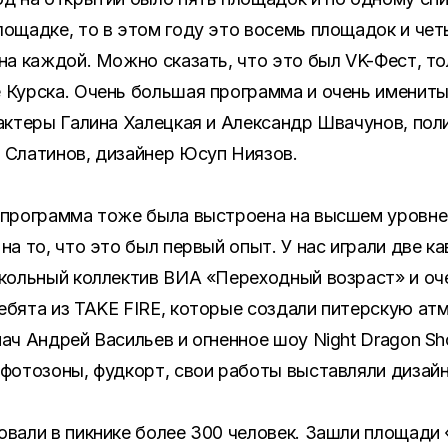
ощадке, то в этом году это восемь площадок и чет
на каждой. Можно сказать, что это был VK-Фест, то
 Курска. Очень большая программа и очень именит
актеры Галина Халецкая и Александр Швачунов, пол
 Слатинов, дизайнер Юсуп Ниязов.
 программа тоже была выстроена на высшем уровне
на то, что это был первый опыт. У нас играли две ка
школьный коллектив ВИА «Переходный возраст» и оч
бята из TAKE FIRE, которые создали питерскую ат
ач Андрей Васильев и огненное шоу Night Dragon Sh
 фотозоны, фудкорт, свои работы выставляли дизай
вали в пикнике более 300 человек. Зашли площади 