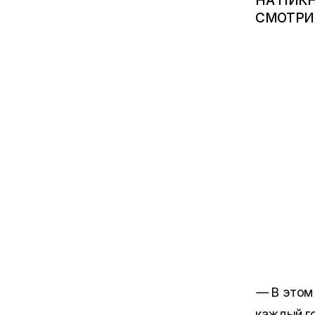
НА ПИКН
СМОТРИТ
—
В этом
каждый го