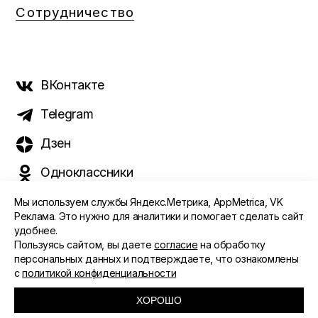
Сотрудничество
ВКонтакте
Telegram
Дзен
Одноклассники
Мы используем службы Яндекс.Метрика, AppMetrica, VK
Реклама. Это нужно для аналитики и помогает сделать сайт
удобнее.
©️ 2015 - 2026 Интернет-журнал «Морс». Все права
Пользуясь сайтом, вы даете
согласие
на обработку
защищены
персональных данных и подтверждаете, что ознакомлены
с
политикой конфиденциальности
ПОЛИТИКА ОБРАБОТКИ ПЕРСОНАЛЬНЫХ ДАННЫХ
СОГЛАСИЕ ПОЛЬЗОВАТЕЛЯ
ХОРОШО