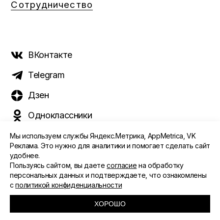
Сотрудничество
ВКонтакте
Telegram
Дзен
Одноклассники
Мы используем службы Яндекс.Метрика, AppMetrica, VK
Реклама. Это нужно для аналитики и помогает сделать сайт
удобнее.
©️ 2015 - 2026 Интернет-журнал «Морс». Все права
Пользуясь сайтом, вы даете
согласие
на обработку
защищены
персональных данных и подтверждаете, что ознакомлены
с
политикой конфиденциальности
ПОЛИТИКА ОБРАБОТКИ ПЕРСОНАЛЬНЫХ ДАННЫХ
СОГЛАСИЕ ПОЛЬЗОВАТЕЛЯ
ХОРОШО