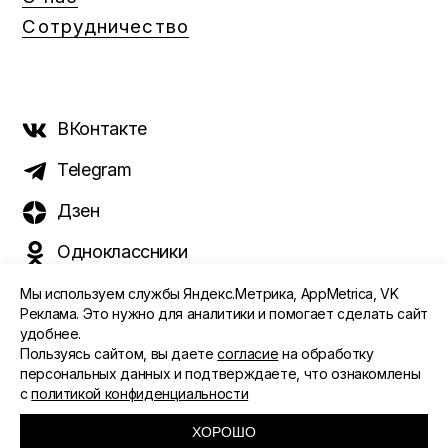
Сотрудничество
ВКонтакте
Telegram
Дзен
Одноклассники
Мы используем службы Яндекс.Метрика, AppMetrica, VK
Реклама. Это нужно для аналитики и помогает сделать сайт
удобнее.
©️ 2015 - 2026 Интернет-журнал «Морс». Все права
Пользуясь сайтом, вы даете
согласие
на обработку
защищены
персональных данных и подтверждаете, что ознакомлены
с
политикой конфиденциальности
ПОЛИТИКА ОБРАБОТКИ ПЕРСОНАЛЬНЫХ ДАННЫХ
СОГЛАСИЕ ПОЛЬЗОВАТЕЛЯ
ХОРОШО