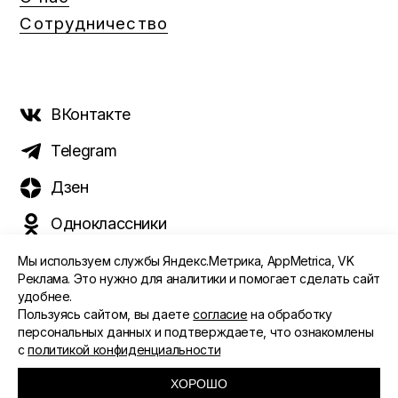
Сотрудничество
ВКонтакте
Telegram
Дзен
Одноклассники
Мы используем службы Яндекс.Метрика, AppMetrica, VK
Реклама. Это нужно для аналитики и помогает сделать сайт
удобнее.
©️ 2015 - 2026 Интернет-журнал «Морс». Все права
Пользуясь сайтом, вы даете
согласие
на обработку
защищены
персональных данных и подтверждаете, что ознакомлены
с
политикой конфиденциальности
ПОЛИТИКА ОБРАБОТКИ ПЕРСОНАЛЬНЫХ ДАННЫХ
СОГЛАСИЕ ПОЛЬЗОВАТЕЛЯ
ХОРОШО