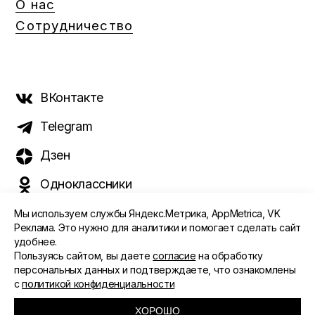
О нас
Сотрудничество
ВКонтакте
Telegram
Дзен
Одноклассники
Мы используем службы Яндекс.Метрика, AppMetrica, VK
Реклама. Это нужно для аналитики и помогает сделать сайт
удобнее.
©️ 2015 - 2026 Интернет-журнал «Морс». Все права
Пользуясь сайтом, вы даете
согласие
на обработку
защищены
персональных данных и подтверждаете, что ознакомлены
с
политикой конфиденциальности
ПОЛИТИКА ОБРАБОТКИ ПЕРСОНАЛЬНЫХ ДАННЫХ
СОГЛАСИЕ ПОЛЬЗОВАТЕЛЯ
ХОРОШО