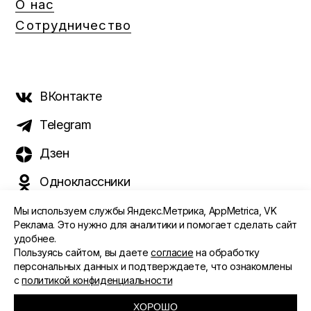
О нас
Сотрудничество
ВКонтакте
Telegram
Дзен
Одноклассники
Мы используем службы Яндекс.Метрика, AppMetrica, VK
Реклама. Это нужно для аналитики и помогает сделать сайт
удобнее.
©️ 2015 - 2026 Интернет-журнал «Морс». Все права
Пользуясь сайтом, вы даете
согласие
на обработку
защищены
персональных данных и подтверждаете, что ознакомлены
с
политикой конфиденциальности
ПОЛИТИКА ОБРАБОТКИ ПЕРСОНАЛЬНЫХ ДАННЫХ
СОГЛАСИЕ ПОЛЬЗОВАТЕЛЯ
ХОРОШО