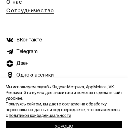
О нас
Сотрудничество
ВКонтакте
Telegram
Дзен
Одноклассники
Мы используем службы Яндекс.Метрика, AppMetrica, VK
Реклама. Это нужно для аналитики и помогает сделать сайт
удобнее.
©️ 2015 - 2026 Интернет-журнал «Морс». Все права
Пользуясь сайтом, вы даете
согласие
на обработку
защищены
персональных данных и подтверждаете, что ознакомлены
с
политикой конфиденциальности
ПОЛИТИКА ОБРАБОТКИ ПЕРСОНАЛЬНЫХ ДАННЫХ
СОГЛАСИЕ ПОЛЬЗОВАТЕЛЯ
ХОРОШО