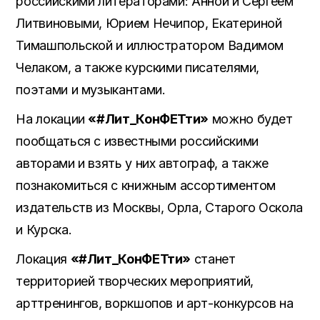
российскими литераторами: Анной и Сергеем
Литвиновыми, Юрием Нечипор, Екатериной
Тимашпольской и иллюстратором Вадимом
Челаком, а также курскими писателями,
поэтами и музыкантами.
На локации
«#Лит_КонФЕТти»
можно будет
пообщаться с известными российскими
авторами и взять у них автограф, а также
познакомиться с книжным ассортиментом
издательств из Москвы, Орла, Старого Оскола
и Курска.
Локация
«#Лит_КонФЕТти»
станет
территорией творческих мероприятий,
арттренингов, воркшопов и арт-конкурсов на