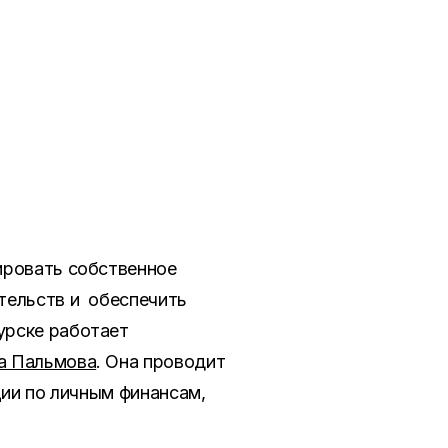
ировать собственное
тельств и обеспечить
урске работает
а Пальмова
. Она проводит
ции по личным финансам,