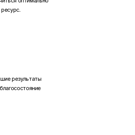
читься оптимально
 ресурс.
льшие результаты
 благосостояние