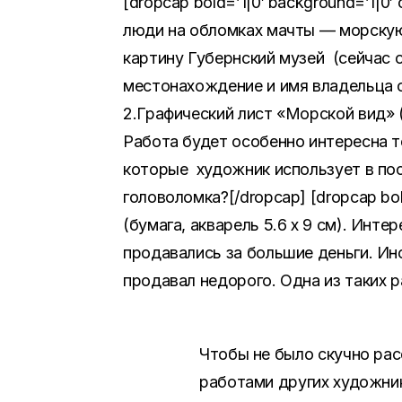
[dropcap bold=’1|0′ background=’1|0′
люди на обломках мачты — морскую
картину Губернский музей (сейчас о
местонахождение и имя владельца ост
2.Графический лист «Морской вид» (1
Работа будет особенно интересна т
которые художник использует в пос
головоломка?[/dropcap] [dropcap bol
(бумага, акварель 5.6 х 9 см). Ин
продавались за большие деньги. Ин
продавал недорого. Одна из таких р
Чтобы не было скучно рас
работами других художник