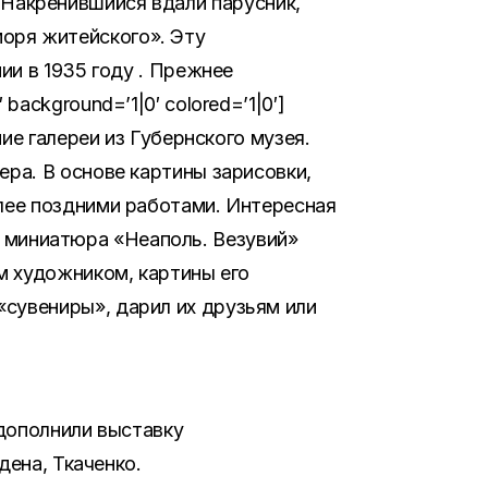
). Накренившийся вдали парусник,
оря житейского». Эту
ии в 1935 году . Прежнее
ackground=’1|0′ colored=’1|0′]
ние галереи из Губернского музея.
ера. В основе картины зарисовки,
лее поздними работами. Интересная
кая миниатюра «Неаполь. Везувий»
ым художником, картины его
«сувениры», дарил их друзьям или
 дополнили выставку
дена, Ткаченко.