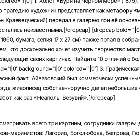
 colored=’1|0′] 1. Холст «Буря на Чёрном море» (1875
 трагедию художник представляет как метафору «м
н Краеведческий) передал в галерею при её основан
ались неизвестными.[/dropcap] [dropcap bold=’1|0′ b
860, бумага, сепия 17 х 27 см) также попал в собра
ем, кто досконально хочет изучить творчество маст
ледующих своих картинах. Найдите 10 отличий с бо
d=’1|0′ background=’1|0′ colored=’1|0′] 3. Графичес
тересный факт: Айвазовский был коммерчески успешн
огда живописец собственноручно делал небольшие 
абот как раз «Неаполь. Везувий».[/dropcap]
сматривать всего три картины, сотрудники галереи
ов-маринистов: Лагорио, Боголюбова, Беггрова, Гю