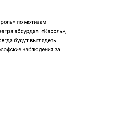
ароль» по мотивам
еатра абсурда». «Кароль»,
сегда будут выглядеть
лософские наблюдения за