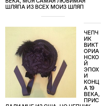
ВЕКА, МОЯ САМАЯ ЛЮБИМАЯ
ШЛЯПА ИЗ ВСЕХ МОИЗ ШЛЯП
ЧЕПЧ
ИК
ВИКТ
ОРИА
НСКО
Й
ЭПОХ
И
КОНЦ
А 19
ВЕКА,
ПРИС