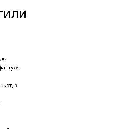
ТИЛИ
едь
фартуки.
шьет, а
.