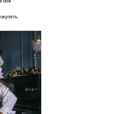
е обе
покупать.