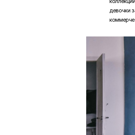
коллекци
девочки з
коммерчес