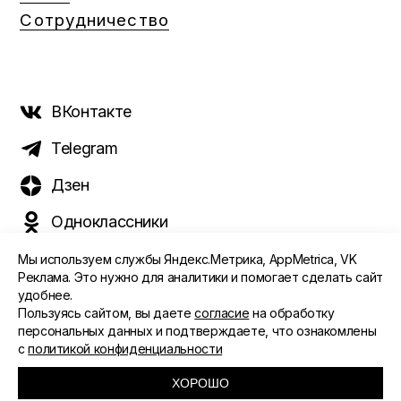
Сотрудничество
ВКонтакте
Telegram
Дзен
Одноклассники
Мы используем службы Яндекс.Метрика, AppMetrica, VK
Реклама. Это нужно для аналитики и помогает сделать сайт
удобнее.
©️ 2015 - 2026 Интернет-журнал «Морс». Все права
Пользуясь сайтом, вы даете
согласие
на обработку
защищены
персональных данных и подтверждаете, что ознакомлены
с
политикой конфиденциальности
ПОЛИТИКА ОБРАБОТКИ ПЕРСОНАЛЬНЫХ ДАННЫХ
СОГЛАСИЕ ПОЛЬЗОВАТЕЛЯ
ХОРОШО