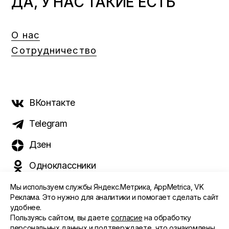
ДА, У НАС ТАКИЕ ЕСТЬ
О нас
Сотрудничество
ВКонтакте
Telegram
Дзен
Одноклассники
Мы используем службы Яндекс.Метрика, AppMetrica, VK
Реклама. Это нужно для аналитики и помогает сделать сайт
удобнее.
©️ 2015 - 2026 Интернет-журнал «Морс». Все права
Пользуясь сайтом, вы даете
согласие
на обработку
защищены
персональных данных и подтверждаете, что ознакомлены