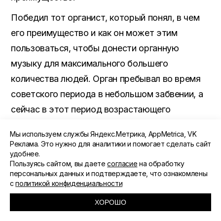
Победил тот органист, который понял, в чем
его преимущество и как он может этим
пользоваться, чтобы донести органную
музыку для максимального большего
количества людей. Орган пребывал во время
советского периода в небольшом забвении, а
сейчас в этот период возрастающего
интереса к органу. Я счастлив, что попал на
Мы используем службы Яндекс.Метрика, AppMetrica, VK
этот период культурного развития в контексте
Реклама. Это нужно для аналитики и помогает сделать сайт
удобнее.
всего мирового культурного движения.
Пользуясь сайтом, вы даете
согласие
на обработку
персональных данных и подтверждаете, что ознакомлены
с
политикой конфиденциальности
ХОРОШО