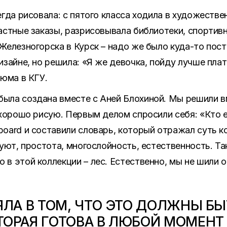
егда рисовала: с пятого класса ходила в художеств
астные заказы, разрисовывала библиотеки, спортив
Железногорска в Курск – надо же было куда-то пост
изайне, но решила: «Я же девочка, пойду лучше пла
тюма в КГУ.
ыла создана вместе с Аней Блохиной. Мы решили в
 хорошо рисую. Первым делом спросили себя: «Кто 
oard и составили словарь, который отражал суть ко
уют, простота, многослойность, естественность. Та
в этой коллекции – лес. Естественно, мы не шили 
ЯЛА В ТОМ, ЧТО ЭТО ДОЛЖНЫ БЫ
ТОРАЯ ГОТОВА В ЛЮБОЙ МОМЕНТ