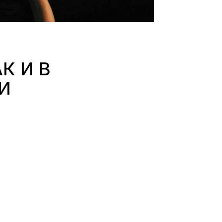
К И В
И