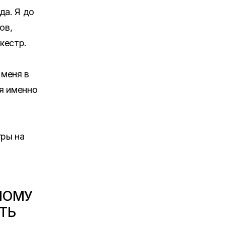
да. Я до
ов,
кестр.
 меня в
ся именно
гры на
НОМУ
ТЬ