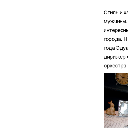
Стиль и х
мужчины.
интересн
города. Н
года Эду
дирижер 
оркестра