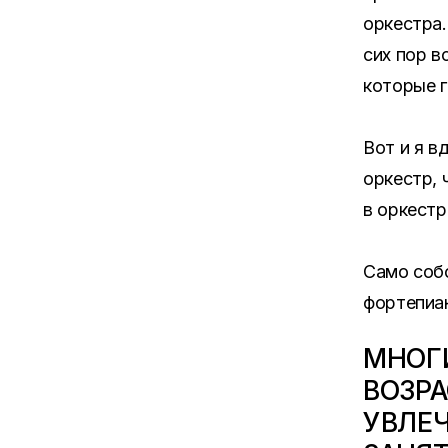
оркестра.
сих пор в
которые г
Вот и я в
оркестр, 
в оркестр
Само собо
фортепиа
МНОГ
ВОЗРА
УВЛЕЧ