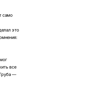
т само
делал это
омнения:
 мог
жить все
«Труба —