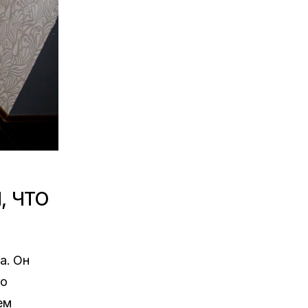
, ЧТО
а. Он
го
ем