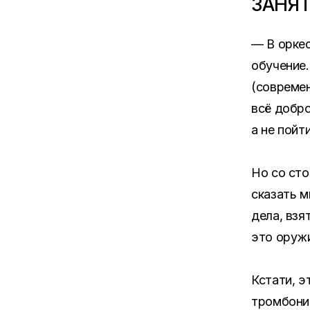
ЗАНЯ
— В оркес
обучение
(современ
всё добро
а не пойт
Но со сто
сказать м
дела, взя
это оружи
Кстати, э
тромбони