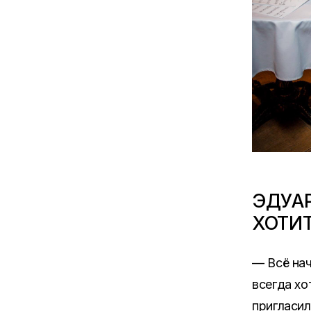
ЭДУАР
ХОТИ
— Всё нач
всегда хо
пригласил