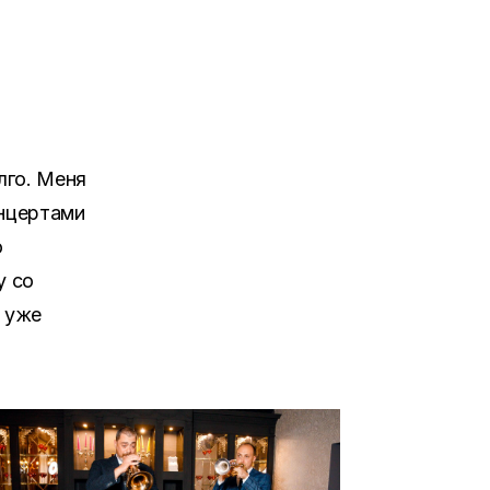
лго. Меня
онцертами
о
у со
е уже