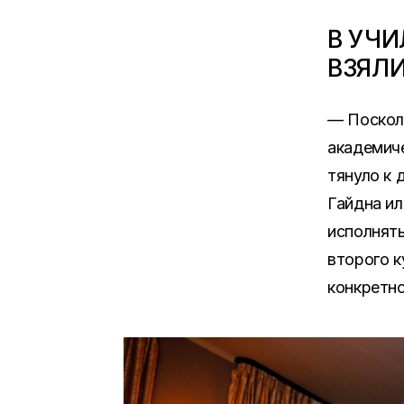
В УЧИ
ВЗЯЛИ
— Посколь
академиче
тянуло к 
Гайдна ил
исполнять
второго к
конкретно