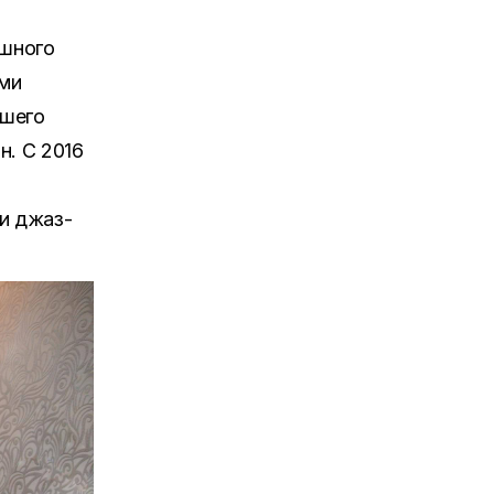
ешного
ыми
ашего
н. С 2016
и джаз-