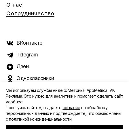
О нас
Сотрудничество
ВКонтакте
Telegram
Дзен
Одноклассники
Мы используем службы Яндекс.Метрика, AppMetrica, VK
Реклама. Это нужно для аналитики и помогает сделать сайт
удобнее.
©️ 2015 - 2026 Интернет-журнал «Морс». Все права
Пользуясь сайтом, вы даете
согласие
на обработку
защищены
персональных данных и подтверждаете, что ознакомлены
с
политикой конфиденциальности
ПОЛИТИКА ОБРАБОТКИ ПЕРСОНАЛЬНЫХ ДАННЫХ
СОГЛАСИЕ ПОЛЬЗОВАТЕЛЯ