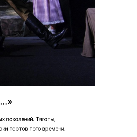
О…»
х поколений. Тяготы,
оки поэтов того времени.