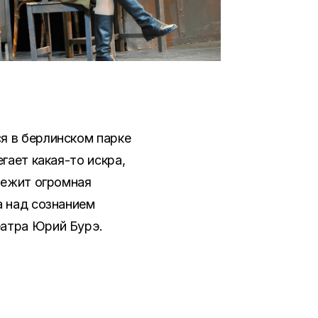
я в берлинском парке
гает какая-то искра,
лежит огромная
а над сознанием
еатра Юрий Бурэ.