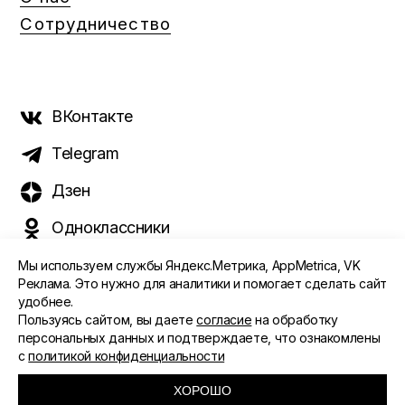
Сотрудничество
ВКонтакте
Telegram
Дзен
Одноклассники
Мы используем службы Яндекс.Метрика, AppMetrica, VK
Реклама. Это нужно для аналитики и помогает сделать сайт
удобнее.
©️ 2015 - 2026 Интернет-журнал «Морс». Все права
Пользуясь сайтом, вы даете
согласие
на обработку
защищены
персональных данных и подтверждаете, что ознакомлены
с
политикой конфиденциальности
ПОЛИТИКА ОБРАБОТКИ ПЕРСОНАЛЬНЫХ ДАННЫХ
СОГЛАСИЕ ПОЛЬЗОВАТЕЛЯ
ХОРОШО