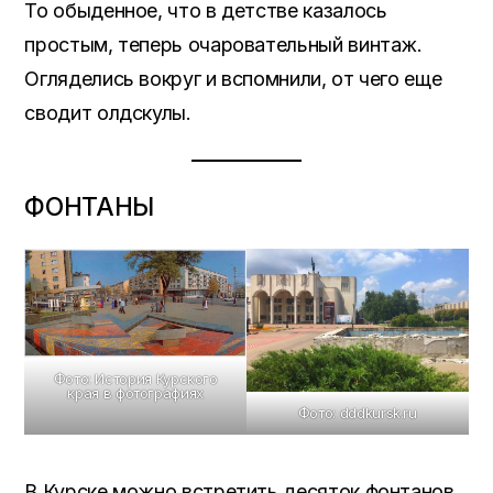
То обыденное, что в детстве казалось
простым, теперь очаровательный винтаж.
Огляделись вокруг и вспомнили, от чего еще
сводит олдскулы.
ФОНТАНЫ
Фото: История Курского
края в фотографиях
Фото: dddkursk.ru
В Курске можно встретить десяток фонтанов,