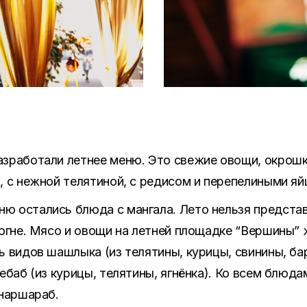
зработали летнее меню. Это свежие овощи, окрошка
, с нежной телятиной, с редисом и перепелиными яй
 остались блюда с мангала. Лето нельзя представи
 огне. Мясо и овощи на летней площадке “Вершины” ж
ь видов шашлыка (из телятины, курицы, свинины, бар
кебаб (из курицы, телятины, ягнёнка). Ко всем блю
 наршараб.