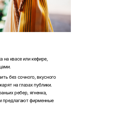
 на квасе или кефире,
цами.
ть без сочного, вкусного
арят на глазах публики.
аньих ребер, ягненка,
дам предлагают фирменные