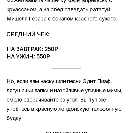
можно выпить чашечку кофе, вприкуску с
круассаном, а на обед отведать рататуй
Мишеля Герара с бокалом красного сухого.
СРЕДНИЙ ЧЕК:
НА ЗАВТРАК: 250Р
НА УЖИН: 550Р
Но, если вам наскучили песни Эдит Пиаф,
лягушачьи лапки и назойливые уличные мимы,
смело сворачивайте за угол. Вы тут же
упрётесь в красную лондонскую телефонную
будку.