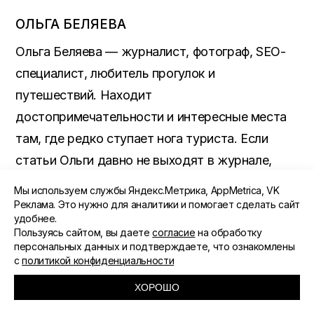
ОЛЬГА БЕЛЯЕВА
Ольга Беляева — журналист, фотограф, SEO-
специалист, любитель прогулок и
путешествий. Находит
достопримечательности и интересные места
там, где редко ступает нога туриста. Если
статьи Ольги давно не выходят в журнале,
значит, она в полях в буквальном смысле
Мы используем службы Яндекс.Метрика, AppMetrica, VK
этого слова.
Реклама. Это нужно для аналитики и помогает сделать сайт
удобнее.
Пользуясь сайтом, вы даете
согласие
на обработку
персональных данных и подтверждаете, что ознакомлены
с
политикой конфиденциальности
ТАКЖЕ БУДЕТ ИНТЕРЕСНО
ХОРОШО