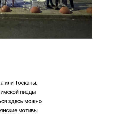
а или Тосканы.
 римской пиццы
ься здесь можно
ьянские мотивы