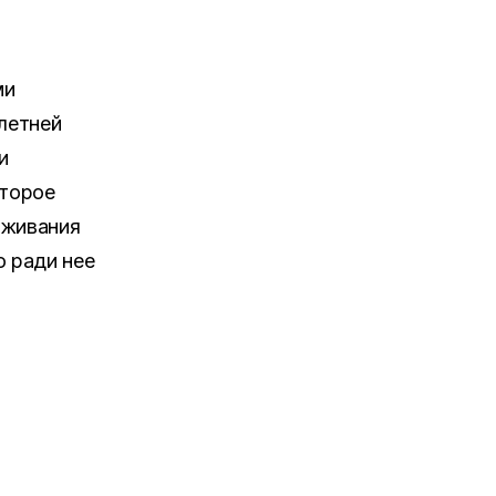
ми
 летней
и
оторое
уживания
о ради нее