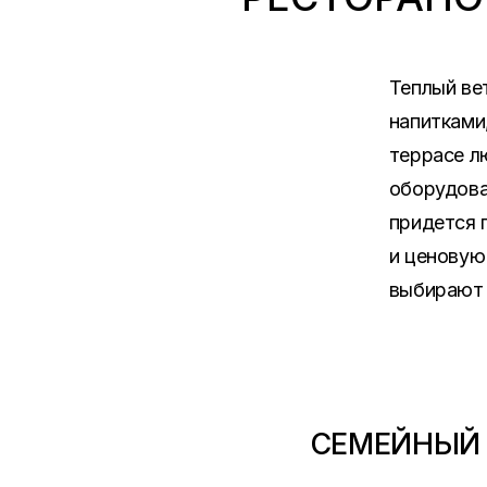
Теплый ве
напитками
террасе л
оборудова
придется 
и ценовую
выбирают 
СЕМЕЙНЫЙ 