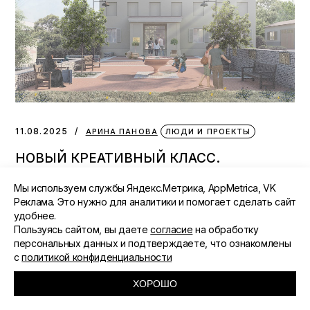
11.08.2025
АРИНА ПАНОВА
ЛЮДИ И ПРОЕКТЫ
НОВЫЙ КРЕАТИВНЫЙ КЛАСС.
АРХИТЕКТОРЫ
Мы используем службы Яндекс.Метрика, AppMetrica, VK
Реклама. Это нужно для аналитики и помогает сделать сайт
удобнее.
Пользуясь сайтом, вы даете
согласие
на обработку
ЖУРНАЛ О КРЕАТИВНЫХ
персональных данных и подтверждаете, что ознакомлены
с
политикой конфиденциальности
ИНДУСТРИЯХ КУРСКА.
ХОРОШО
ДА, У НАС ТАКИЕ ЕСТЬ