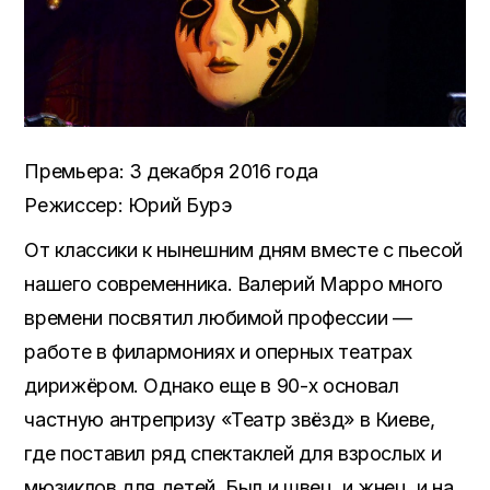
Премьера: 3 декабря 2016 года
Режиссер: Юрий Бурэ
От классики к нынешним дням вместе с пьесой
нашего современника. Валерий Марро много
времени посвятил любимой профессии —
работе в филармониях и оперных театрах
дирижёром. Однако еще в 90-х основал
частную антрепризу «Театр звёзд» в Киеве,
где поставил ряд спектаклей для взрослых и
мюзиклов для детей. Был и швец, и жнец, и на