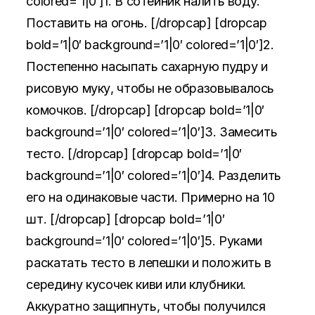
colored=’1|0′]1. В сотейник налить воду.
Поставить на огонь. [/dropcap] [dropcap
bold=’1|0′ background=’1|0′ colored=’1|0′]2.
Постепенно насыпать сахарную пудру и
рисовую муку, чтобы не образовывалось
комочков. [/dropcap] [dropcap bold=’1|0′
background=’1|0′ colored=’1|0′]3. Замесить
тесто. [/dropcap] [dropcap bold=’1|0′
background=’1|0′ colored=’1|0′]4. Разделить
его на одинаковые части. Примерно на 10
шт. [/dropcap] [dropcap bold=’1|0′
background=’1|0′ colored=’1|0′]5. Руками
раскатать тесто в лепешки и положить в
середину кусочек киви или клубники.
Аккуратно защипнуть, чтобы получился