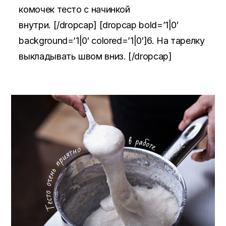
комочек тесто с начинкой
внутри. [/dropcap] [dropcap bold=’1|0′
background=’1|0′ colored=’1|0′]6. На тарелку
выкладывать швом вниз. [/dropcap]