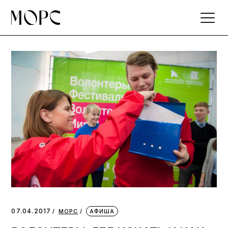
Skip
to
the
content
07.04.2017
МОРС
АФИША