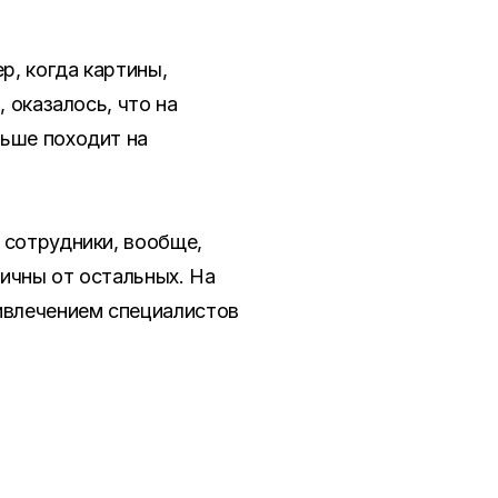
р, когда картины,
 оказалось, что на
льше походит на
 сотрудники, вообще,
ичны от остальных. На
ивлечением специалистов