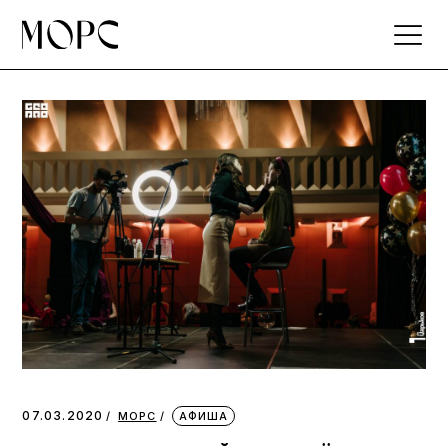
Skip
to
the
content
07.03.2020
МОРС
АФИША