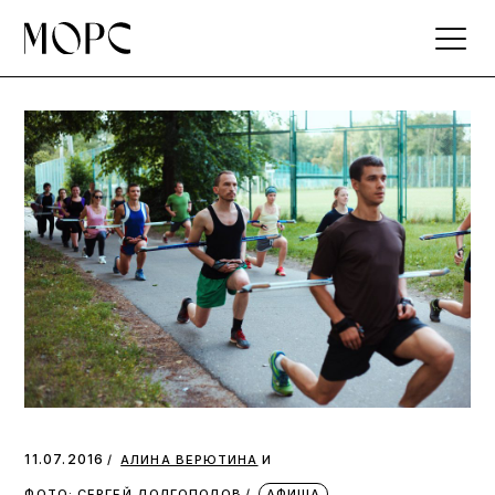
Skip
to
the
content
и
11.07.2016
АЛИНА ВЕРЮТИНА
ФОТО: СЕРГЕЙ ДОЛГОПОЛОВ
АФИША