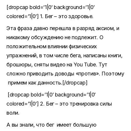
[dropcap bold=’1|0′ background=’1|0′
colored=’1|0′] 1. Бег – это здоровье.
Эта фраза давно перешла в разряд аксиом, и
никакому обсуждению не подлежит. О
положительном влиянии физических
упражнений, в том числе бега, написаны книги,
брошюры, сняты видео на You Tube. Тут
сложно приводить доводы «против». Поэтому
примем как данность.[/dropcap]
[dropcap bold=’1|0′ background=’1|0′
colored=’1|0′] 2. Бег – это тренировка силы
воли.
А вы знали, что бег имеет большую