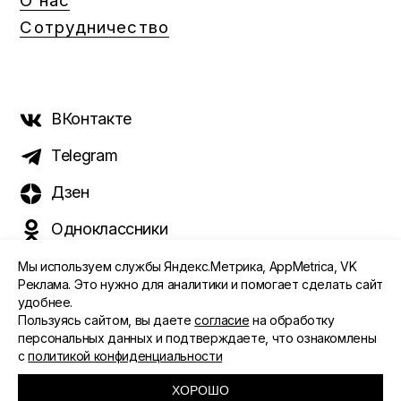
О нас
Сотрудничество
ВКонтакте
Telegram
Дзен
Одноклассники
Мы используем службы Яндекс.Метрика, AppMetrica, VK
Реклама. Это нужно для аналитики и помогает сделать сайт
удобнее.
©️ 2015 - 2026 Интернет-журнал «Морс». Все права
Пользуясь сайтом, вы даете
согласие
на обработку
защищены
персональных данных и подтверждаете, что ознакомлены
с
политикой конфиденциальности
ПОЛИТИКА ОБРАБОТКИ ПЕРСОНАЛЬНЫХ ДАННЫХ
СОГЛАСИЕ ПОЛЬЗОВАТЕЛЯ
ХОРОШО