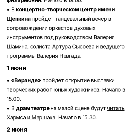
филармонии
. Начало в 19.00.
• В
концертно-творческом центр имени
Щепкина
пройдет
танцевальный вечер
в
сопровождении оркестра духовых
инструментов под руководством Валерия
Шамина, солиста Артура Сысоева и ведущего
программы Валерия Невгада.
1 июня
•
«Веранде»
пройдет открытие выставки
творческих работ юных художников. Начало в
15.00.
• В
драмтеатре
на малой сцене будут
читать
Хармса и Маршака
. Начало в 15.30.
2 июня