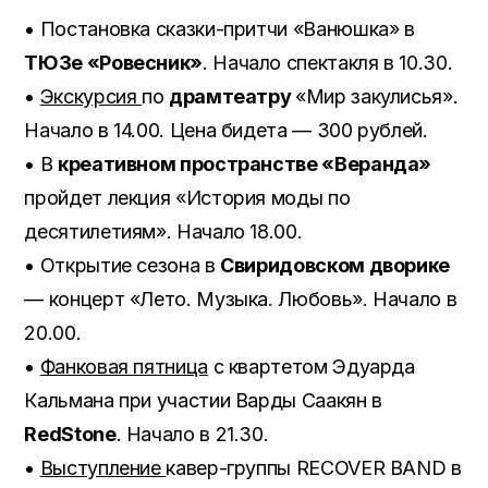
• Постановка сказки-притчи «Ванюшка» в
ТЮЗе «Ровесник»
. Начало спектакля в 10.30.
•
Экскурсия
по
драмтеатру
«Мир закулисья».
Начало в 14.00. Цена бидета — 300 рублей.
• В
креативном пространстве «Веранда»
пройдет лекция «История моды по
десятилетиям». Начало 18.00.
• Открытие сезона в
Свиридовском дворике
— концерт «Лето. Музыка. Любовь». Начало в
20.00.
•
Фанковая пятница
с квартетом Эдуарда
Кальмана при участии Варды Саакян в
RedStone
. Начало в 21.30.
•
Выступление
кавер-группы RECOVER BAND в