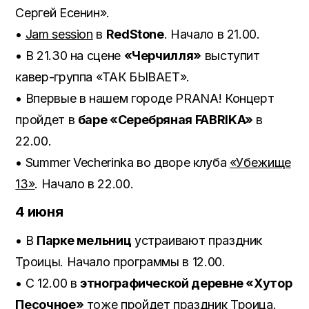
Сергей Есенин».
•
Jam session
в
RedStone
. Начало в 21.00.
• В 21.30 на сцене
«Черчилля»
выступит
кавер-группа «ТАК БЫВАЕТ».
• Впервые в нашем городе PRANA! Концерт
пройдет в
баре «Серебряная FABRIKA»
в
22.00.
• Summer Vecherinka во дворе клуба
«Убежище
13»
. Начало в 22.00.
4 июня
• В
Парке мельниц
устраивают праздник
Троицы. Начало программы в 12.00.
• С 12.00 в
этнографической деревне «Хутор
Песочное»
тоже пройдет
праздник
Троица.