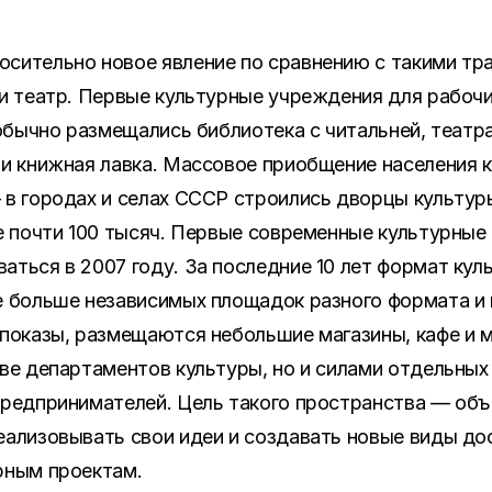
осительно новое явление по сравнению с такими т
или театр. Первые культурные учреждения для рабо
х обычно размещались библиотека с читальней, театр
 и книжная лавка. Массовое приобщение населения к
 в городах и селах СССР строились дворцы культуры:
же почти 100 тысяч. Первые современные культурные
аться в 2007 году. За последние 10 лет формат кул
е больше независимых площадок разного формата и
опоказы, размещаются небольшие магазины, кафе и
иве департаментов культуры, но и силами отдельных
предпринимателей. Цель такого пространства — об
еализовывать свои идеи и создавать новые виды до
рным проектам.