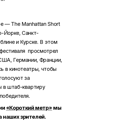
е — The Manhattan Short
ю-Йорке, Санкт-
блине и Курске. В этом
т фестиваля просмотрел
США, Германии, Франции,
сь в кинотеатры, чтобы
голосуют за
ы в штаб-квартиру
 победителя.
рии
«Короткий метр»
мы
а наших зрителей.