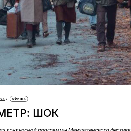
ОВА
АФИША
МЕТР: ШОК
из конкурсной программы Манхэттенского фестива