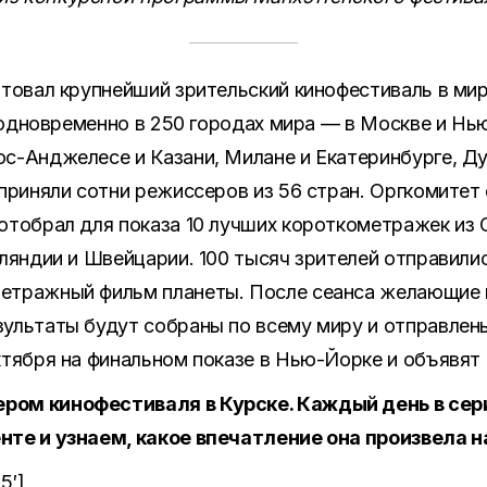
ртовал крупнейший зрительский кинофестиваль в мир
ут одновременно в 250 городах мира — в Москве и Нь
с-Анджелесе и Казани, Милане и Екатеринбурге, Ду
 приняли сотни режиссеров из 56 стран. Оргкомите
отобрал для показа 10 лучших короткометражек из 
нляндии и Швейцарии. 100 тысяч зрителей отправили
етражный фильм планеты. После сеанса желающие 
зультаты будут собраны по всему миру и отправлен
ктября на финальном показе в Нью-Йорке и объявят
ром кинофестиваля в Курске. Каждый день в се
нте и узнаем, какое впечатление она произвела н
5′]