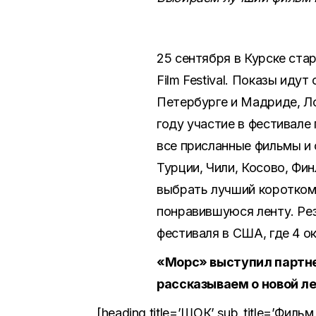
25 сентября в Курске ста
Film Festival. Показы ид
Петербурге и Мадриде, Ло
году участие в фестивале
все присланные фильмы и 
Турции, Чили, Косово, Фи
выбрать лучший коротком
понравившуюся ленту. Ре
фестиваля в США, где 4 о
«Морс» выступил партне
рассказываем о новой ле
[heading title=’ШОК’ sub_title=’Фильм 