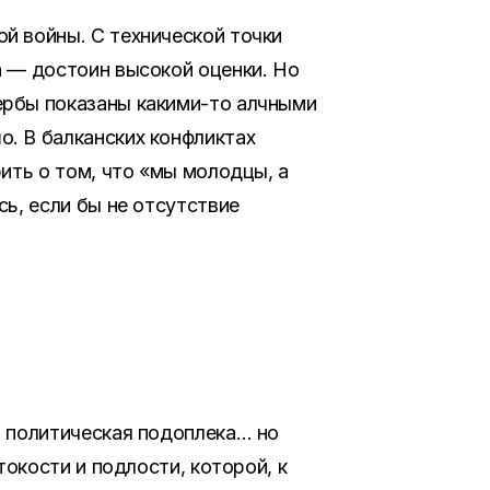
й войны. С технической точки
а — достоин высокой оценки. Но
ербы показаны какими-то алчными
. В балканских конфликтах
рить о том, что «мы молодцы, а
сь, если бы не отсутствие
я политическая подоплека… но
токости и подлости, которой, к