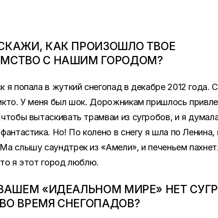
СКАЖИ, КАК ПРОИЗОШЛО ТВОЕ
МСТВО С НАШИМ ГОРОДОМ?
к я попала в жуткий снегопад в декабре 2012 года. С
икто. У меня был шок. Дорожникам пришлось привл
 чтобы вытаскивать трамваи из сугробов, и я думала
 фантастика. Но! По колено в снегу я шла по Ленина, 
Ма слышу саундтрек из «Амели», и печеньем пахнет.
что я этот город люблю.
 ВАШЕМ «ИДЕАЛЬНОМ МИРЕ» НЕТ СУГ
ВО ВРЕМЯ СНЕГОПАДОВ?