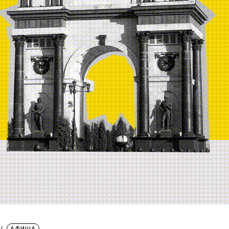
АФИША