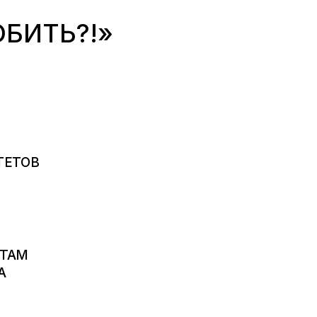
ЮБИТЬ?!»
ТЕТОВ
 ТАМ
А