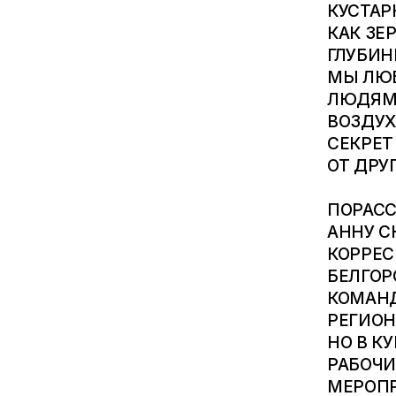
КУСТАР
КАК ЗЕ
ГЛУБИН
МЫ ЛЮБ
ЛЮДЯМ»
ВОЗДУХ
СЕКРЕТ
ОТ ДРУ
ПОРАСС
АННУ С
КОРРЕС
БЕЛГОР
КОМАНД
РЕГИОН
НО В К
РАБОЧИ
МЕРОПР