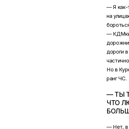
— Я как-
на улица
бороться
— КДМки
дорожник
дороги в
частично
Но в Кур
ранг ЧС.
— ТЫ 
ЧТО Л
БОЛЬШ
— Нет, в