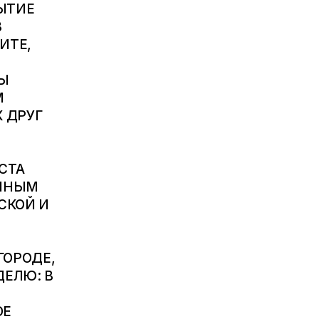
ЫТИЕ
В
ИТЕ,
ТЫ
М
Х ДРУГ
СТА
ЕННЫМ
СКОЙ И
ГОРОДЕ,
ДЕЛЮ: В
ОЕ