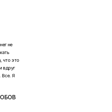
нег не
екать
, что это
и вдруг
 Все. Я
РОБОВ