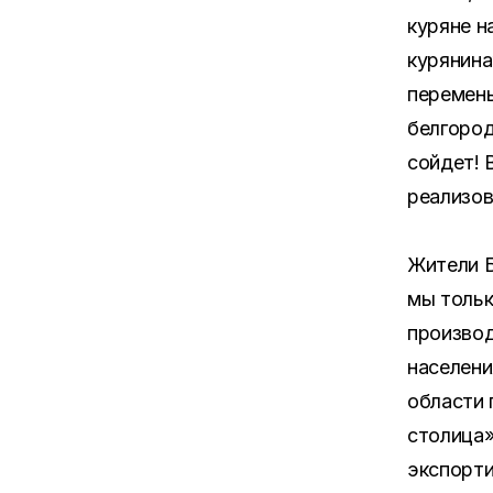
куряне н
курянина
перемены
белгород
сойдет! 
реализов
Жители Б
мы тольк
производ
населени
области 
столица»
экспорти