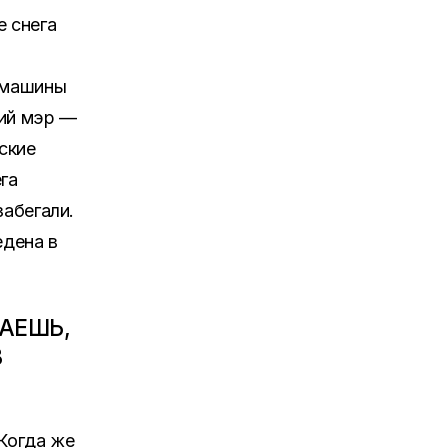
е снега
 машины
ий мэр —
ские
га
забегали.
едена в
ТАЕШЬ,
В
«Когда же