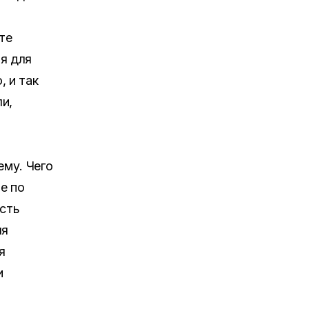
те
я для
, и так
и,
ему. Чего
е по
ость
ля
я
и