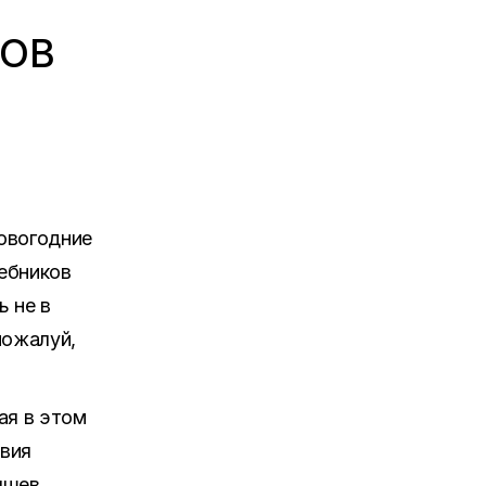
ЗОВ
овогодние
шебников
 не в
пожалуй,
ая в этом
твия
ышев.