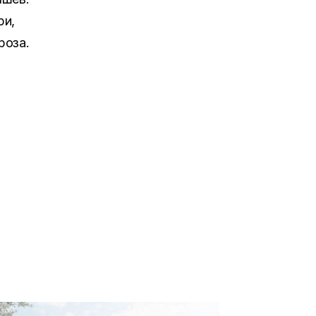
ри,
роза.