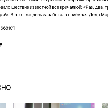
ало шествие известной все кричалкой: «Раз, два, т
ори!». В этот же день заработала приёмная Деда Мо
166810′]
СНО