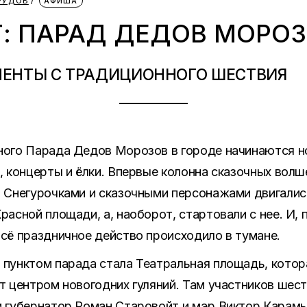
РУДОВ
АФИША
: ПАРАД ДЕДОВ МОРО
ЕНТЫ С ТРАДИЦИОННОГО ШЕСТВИЯ
ного Парада Дедов Морозов в городе начинаются н
, концерты и ёлки. Впервые колонна сказочных вол
 Снегурочками и сказочными персонажами двигались
расной площади, а, наоборот, стартовали с нее. И, 
сё праздничное действо происходило в тумане.
пунктом парада стала Театральная площадь, котор
т центром новогодних гуляний. Там участников шес
и губернатор Роман Старовойт и мэр Виктор Карам