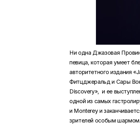
Ни одна Джазовая Провин
певица, которая умеет бл
авторитетного издания «
Фитцджеральд и Сары Вон
Discovery», и ее выступл
одной из самых гастролир
и Monterey и заканчивается
зрителей особым шармом