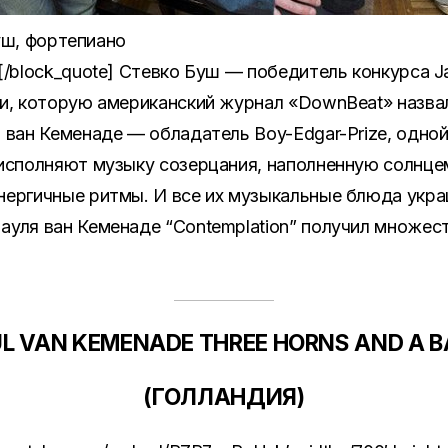
Буш, фортепиано
/block_quote] Стевко Буш — победитель конкурса Ja
и, которую американский журнал «DownBeat» назва
 ван Кеменаде — обладатель Boy-Edgar-Prize, одно
 исполняют музыку созерцания, наполненную солнц
нергичные ритмы. И все их музыкальные блюда укр
ауля ван Кеменаде “Contemplation” получил множес
L VAN KEMENADE THREE HORNS AND A 
(
ГОЛЛАНДИЯ
)