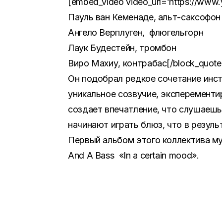
[embed_video video_url=’https://www.
Пауль ван Кеменаде, альт-саксофон
Ангело Верплуген, флюгельгорн
Лаук Будестейн, тромбон
Виро Махиу, контрабас[/block_quot
Он подобрал редкое сочетание инст
уникальное созвучие, эксперементи
создает впечатление, что слушаешь
начинают играть блюз, что в резуль
Первый альбом этого коллектива му
And A Bass «In a certain mood».