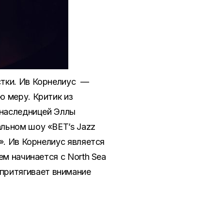
стки. Ив Корнелиус —
ю меру. Критик из
 наследницей Эллы
льном шоу «BET’s Jazz
». Ив Корнелиус является
ем начинается с North Sea
а притягивает внимание