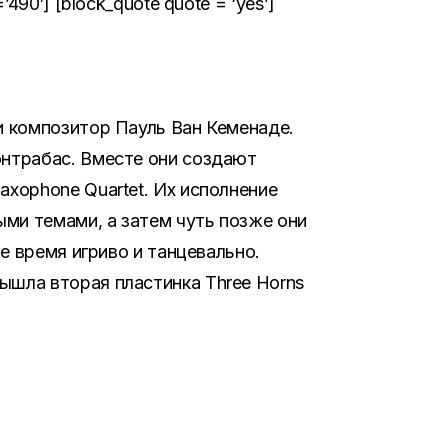
90′] [block_quote quote = ‘yes’]
 и композитор Пауль Ван Кеменаде.
онтрабас. Вместе они создают
axophone Quartet. Их исполнение
ми темами, а затем чуть позже они
же время игриво и танцевально.
ышла вторая пластинка Three Horns