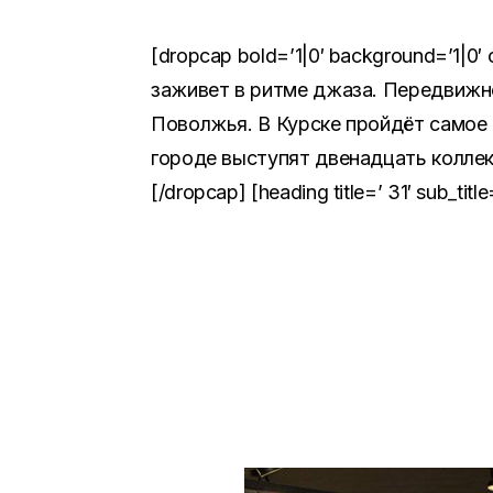
[dropcap bold=’1|0′ background=’1|0
заживет в ритме джаза. Передвижн
Поволжья. В Курске пройдёт самое 
городе выступят двенадцать коллек
[/dropcap] [heading title=’ 31′ sub_ti