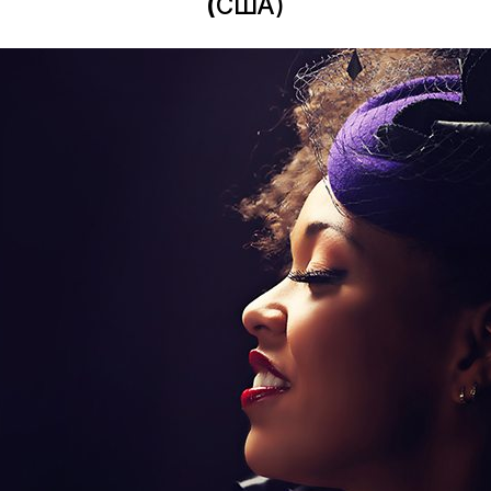
(
США)