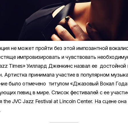
ция не может пройти без этой импозантной вокали
естяще импровизировать и чувствовать необходиму
Jazz Times» Уиллард Дженкинс назвал ее достойной
. Артистка принимала участие в популярном музыка
ение было отмечено титулом «Джазовый Вокал Года
ующих певиц в мире. Список фестивалей с ее участи
 the JVC Jazz Festival at Lincoln Center. На сцене он
.