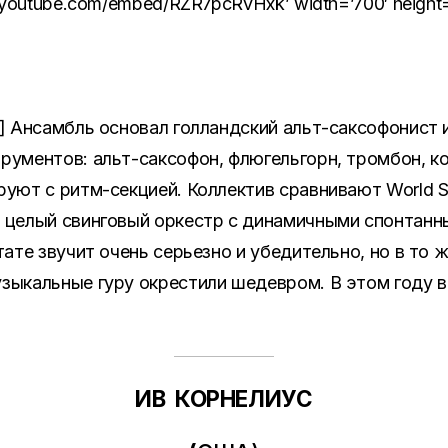
youtube.com/embed/RZR7pcRvHxk’ width=’700′ height=’4
e] Ансамбль основал голландский альт-cаксофонист
рументов: альт-саксофон, флюгельгорн, тромбон, к
руют с ритм-секцией. Коллектив сравнивают World S
 целый свинговый оркестр с динамичными спонтанны
тате звучит очень серьезно и убедительно, но в то 
зыкальные гуру окрестили шедевром. В этом году в
ИВ КОРНЕЛИУС