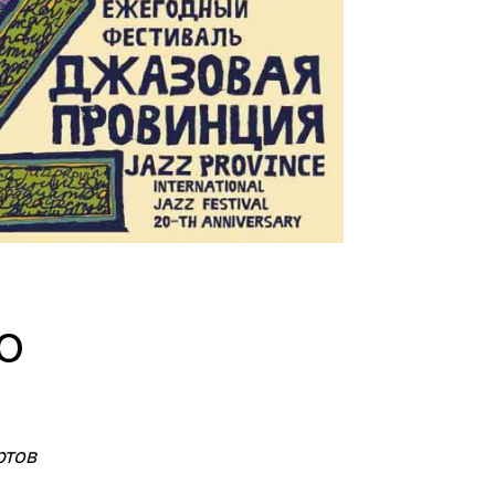
Ю
ртов