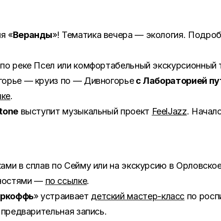
я «
Веранды
»! Тематика вечера — экология. Подр
 по реке Псел или комфортабельный экскурсионный 
горье — круиз по — Дивногорье
с Лабораторией п
лке
.
tone
выступит музыкальный проект
FeelJazz
. Начало
ами в сплав по Сейму или на экскурсию в Орловско
бностями —
по ссылке
.
ркоффь
» устраивает
детский мастер-класс
по росп
 предварительная запись.