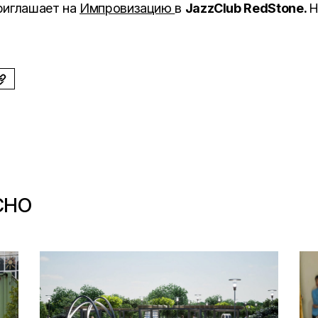
риглашает на
Импровизацию
в
JazzClub RedStone.
Н
СНО