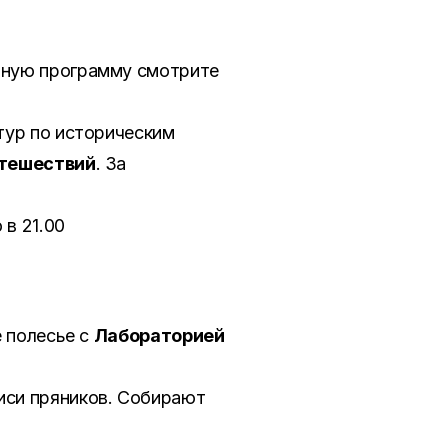
обную программу смотрите
тур по историческим
утешествий
. За
 в 21.00
е полесье с
Лабораторией
иси пряников. Собирают