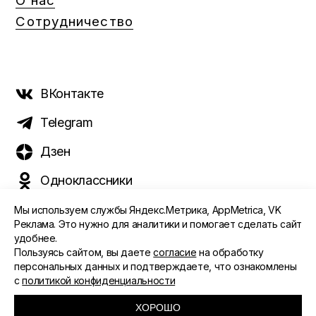
О нас
Сотрудничество
ВКонтакте
Telegram
Дзен
Одноклассники
Мы используем службы Яндекс.Метрика, AppMetrica, VK
Реклама. Это нужно для аналитики и помогает сделать сайт
удобнее.
©️ 2015 - 2026 Интернет-журнал «Морс». Все права
Пользуясь сайтом, вы даете
согласие
на обработку
защищены
персональных данных и подтверждаете, что ознакомлены
с
политикой конфиденциальности
ПОЛИТИКА ОБРАБОТКИ ПЕРСОНАЛЬНЫХ ДАННЫХ
СОГЛАСИЕ ПОЛЬЗОВАТЕЛЯ
ХОРОШО