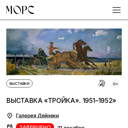
Skip
to
the
content
ВЫСТАВКИ
0+
ВЫСТАВКА «ТРОЙКА». 1951–1952»
Галерея Дейнеки
ЗАВЕРШЕНО
31 декабря