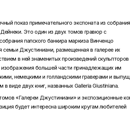
чный показ примечательного экспоната из собрани
. Дейнеки. Это один из двух томов гравюр с
собрания папского банкира маркиза Винченцо
я семьи Джустиниани, размещенная в галерее их
ствием в ней знаменитых произведений скульпторов
в изображения большей части принадлежащих им
кими, немецкими и голландскими граверами и выпу
 виде двух книг, названных Galleria Giustiniana.
 томов «Галереи Джустиниани» и экспозиционные ко
озиция будет интересна широким кругам любителей